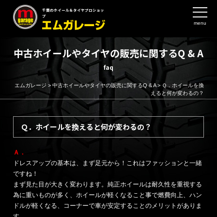
千葉のホイール＆タイヤプロショッ
プ
menu
中古ホイールやタイヤの販売に関するQ & A
faq
エムガレージ
>
中古ホイールやタイヤの販売に関するQ & A
>
Ｑ．ホイールを換
えると何が変わるの？
Ｑ．ホイールを換えると何が変わるの？
Ａ．
ドレスアップの基本は、まず足元から！これはファッションと一緒
ですね！
まず見た目が大きく変わります。純正ホイールは耐久性を重視する
為に重いものが多く、ホイールが軽くなること事で燃費向上、ハン
ドルが軽くなる、コーナーで車が安定することのメリットがありま
す。