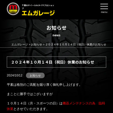
千葉のホイール＆タイヤプロショッ
プ
menu
お知らせ
news
エムガレージ
>
お知らせ
>
２０２４年１０月１４日（祝日）休業のお知らせ
２０２４年１０月１４日（祝日）休業のお知らせ
2024/10/12
お知らせ
平素は格別のご高配を賜り厚く御礼申し上げます。
まことに勝手ではございますが
１０月１４日（月・スポーツの日）は
機器メンテナンスの為 臨時
休業
とさせていただきます。