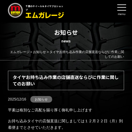
千葉のホイール＆タイヤプロショッ
プ
menu
お知らせ
news
エムガレージ
>
お知らせ
>
タイヤお持ち込み作業の店舗直送ならびに作業に関
してのお願い
タイヤお持ち込み作業の店舗直送ならびに作業に関し
てのお願い
2025/12/16
お知らせ
平素は格別なご高配を賜り厚く御礼申し上げます
お持ち込みタイヤの店舗直送に関しましては１２月２２日（月）到
着便までとさせていただきます。