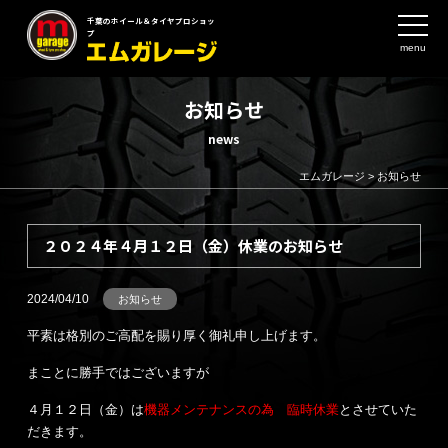
千葉のホイール＆タイヤプロショッ
プ
menu
お知らせ
news
エムガレージ
>
お知らせ
２０２４年４月１２日（金）休業のお知らせ
2024/04/10
お知らせ
平素は格別のご高配を賜り厚く御礼申し上げます。
まことに勝手ではございますが
４月１２日（金）は
機器メンテナンスの為 臨時休業
とさせていた
だきます。