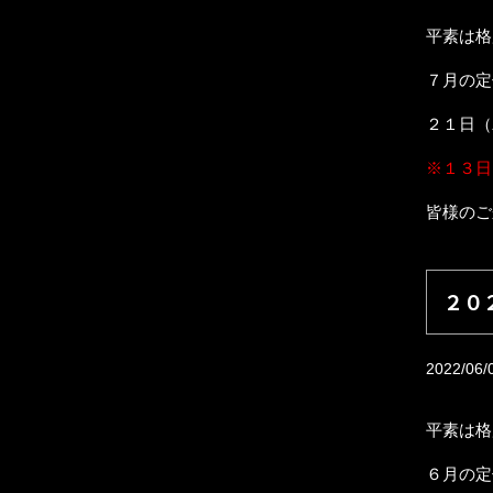
平素は格
７月の定
２１日（
※１３日
皆様のご
２０
2022/06/
平素は格
６月の定