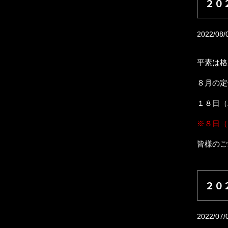
２０
2022/08/
平素は格
８月の定
１８日（
※８日（
皆様のご
２０
2022/07/