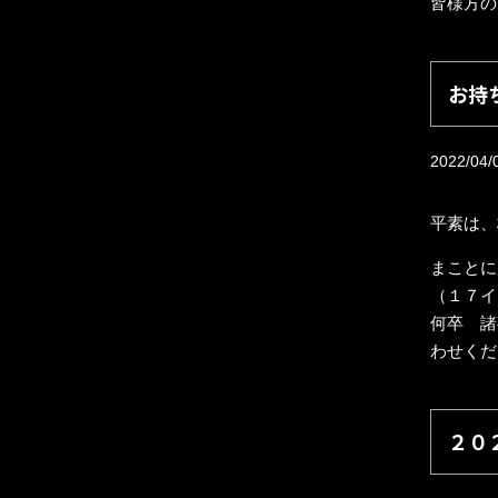
皆様方の
お持
2022/04/
平素は、
まことに
（１７イ
何卒 諸
わせくだ
２０