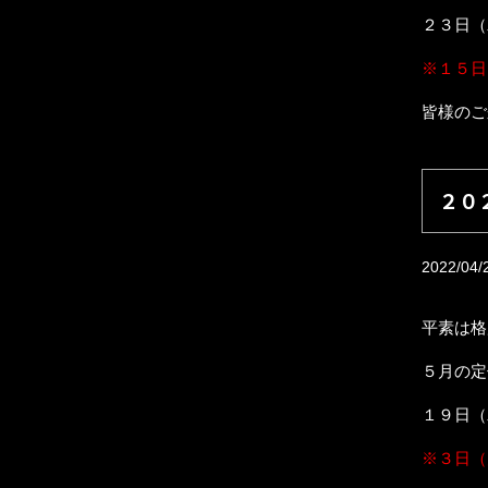
２３日（
※１５日
皆様のご
２０
2022/04/
平素は格
５月の定
１９日（
※３日（