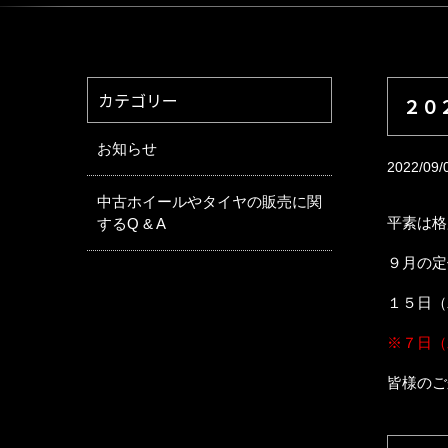
カテゴリー
２０
お知らせ
2022/09/
中古ホイールやタイヤの販売に関
平素は格
するQ & A
９月の定
１５日（
※７日（
皆様のご