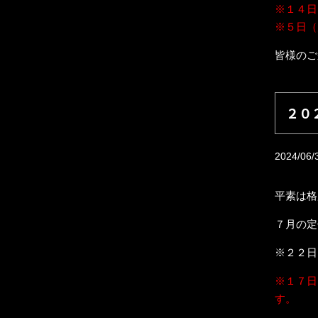
※１４日
※５日（
皆様のご
２０
2024/06/
平素は格
７月の定
※２２日
※１７日
す。