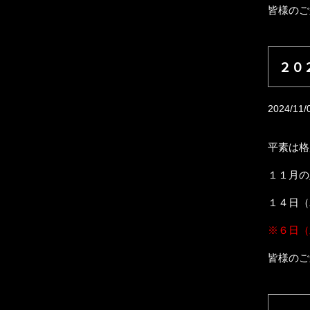
皆様のご
２０
2024/11/
平素は格
１１月の
１４日（
※６日（
皆様のご